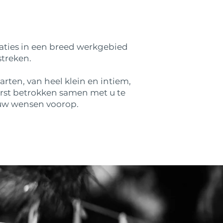
maties in een breed werkgebied
streken.
rten, van heel klein en intiem,
terst betrokken samen met u te
n uw wensen voorop.