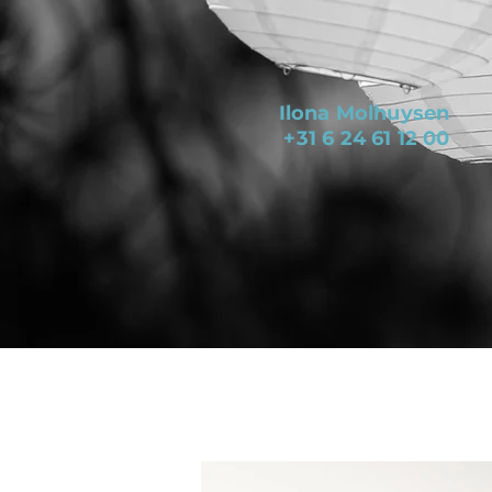
Ilona Molhuysen
+31 6 24 61 12 00